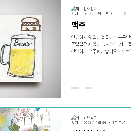
걷자 같이
2025년 2월 11일
1분 분량
맥주
안녕하세요 같이걸을까 도봉구민입
주말일정이 많이 있지만 그래도 
간단하게 맥주한잔할래요 ~ 이번
즐거운 주말보내세요 ^^ 저희 같
걷자 같이
2025년 1월 6일
1분 분량