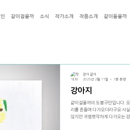
체인
같이걸을까
소식
작가소개
작품소개
같이들을까
걷자 같이
2025년 2월 11일
1분 분량
강아지
같이걸을까의 도봉구민입니다. 오
리를 흔들며 다가오더라구요 사실
않지만 귀염뽀작하게 다가오는 강
버렸습니다 ㅎㅎ 오늘의 작품은 강아