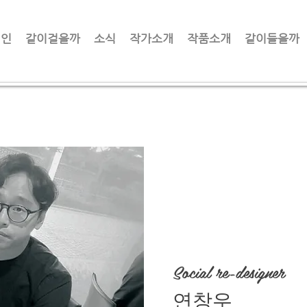
체인
같이걸을까
소식
작가소개
작품소개
같이들을까
Social re-designer​
​연창우