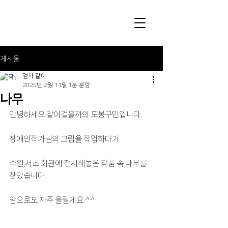
게시물
걷자 같이
2025년 2월 11일
1분 분량
나무
안녕하세요 같이걸을까의 도봉구민입니다.
장애인작가님의 그림을 작업하다가
수원,서초 회관에 전시해놓은 작품 속 나무를 
찾았습니다.
앞으로도 자주 올릴게요 ^^ 