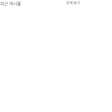
전체 보기
최근 게시물
댓글
맥주