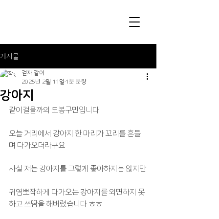
게시물
걷자 같이
2025년 2월 11일
1분 분량
강아지
같이걸을까의 도봉구민입니다.
오늘 거리에서 강아지 한 마리가 꼬리를 흔들
며 다가오더라구요
사실 저는 강아지를 그렇게 좋아하지는 않지만
귀염뽀작하게 다가오는 강아지를 외면하지 못
하고 쓰땀을 해버렸습니다 ㅎㅎ