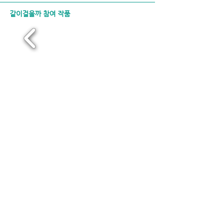
같이걸을까 참여 작품
사업자등록번호
512-87-00329
대표
최은호
주소
강북구
한천로 1113 3F (주)같이걸을까
전화
010.4714.0430
이메일
walkwith.kr@gmail.com
Copyright © 같이걸을까. All Rights Reserved.